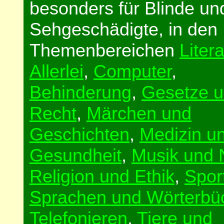
besonders für Blinde un
Sehgeschädigte, in den
Themenbereichen
Litera
Allerlei
,
Computer
,
Behinderung
,
Gesetze 
Recht
,
Märchen und
Geschichten
,
Medizin u
Gesundheit
,
Musik und 
Religion und Ethik
,
Spor
Sprachen und Wörterbü
Telefonieren
,
Tiere und