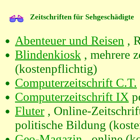
Zeitschriften für Sehgeschädigte
Abenteuer und Reisen
, R
Blindenkiosk
, mehrere z
(kostenpflichtig)
Computerzeitschrift C.T.
Computerzeitschrift IX
pe
Fluter
, Online-Zeitschrif
politische Bildung (koste
Geo-Magazin
, online (ko